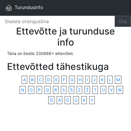
Turundusinfo
Otsi
Ettevõtte ja turunduse
info
Täna on Eestis 330888+ ettevõtet.
Ettevõtted tähestikuga
A
B
C
D
E
F
G
H
I
J
K
L
M
N
O
P
Q
R
S
Š
Z
Ž
T
U
V
W
Õ
Ä
Ö
Ü
X
Y