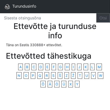
Turundusinfo
Otsi
Ettevõtte ja turunduse
info
Täna on Eestis 330888+ ettevõtet.
Ettevõtted tähestikuga
A
B
C
D
E
F
G
H
I
J
K
L
M
N
O
P
Q
R
S
Š
Z
Ž
T
U
V
W
Õ
Ä
Ö
Ü
X
Y