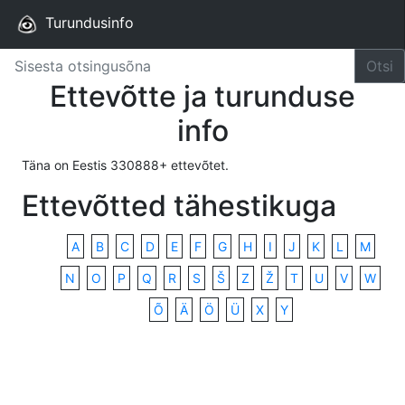
Turundusinfo
Otsi
Ettevõtte ja turunduse
info
Täna on Eestis 330888+ ettevõtet.
Ettevõtted tähestikuga
A
B
C
D
E
F
G
H
I
J
K
L
M
N
O
P
Q
R
S
Š
Z
Ž
T
U
V
W
Õ
Ä
Ö
Ü
X
Y