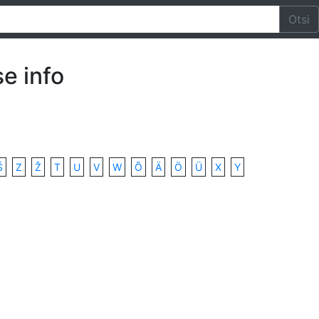
Otsi
e info
Š
Z
Ž
T
U
V
W
Õ
Ä
Ö
Ü
X
Y