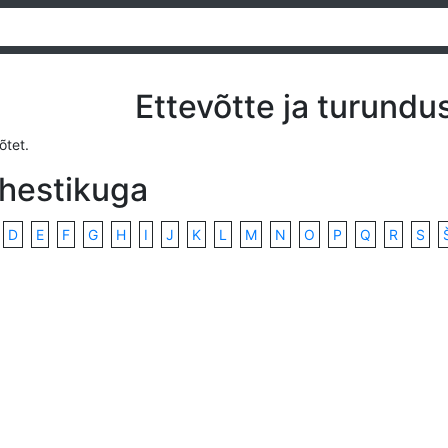
Ettevõtte ja turundus
õtet.
ähestikuga
D
E
F
G
H
I
J
K
L
M
N
O
P
Q
R
S