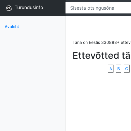
Turundusinfo
Avaleht
Täna on Eestis 330888+ ettev
Ettevõtted t
A
B
C