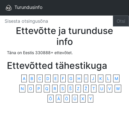
Turundusinfo
Otsi
Ettevõtte ja turunduse
info
Täna on Eestis 330888+ ettevõtet.
Ettevõtted tähestikuga
A
B
C
D
E
F
G
H
I
J
K
L
M
N
O
P
Q
R
S
Š
Z
Ž
T
U
V
W
Õ
Ä
Ö
Ü
X
Y