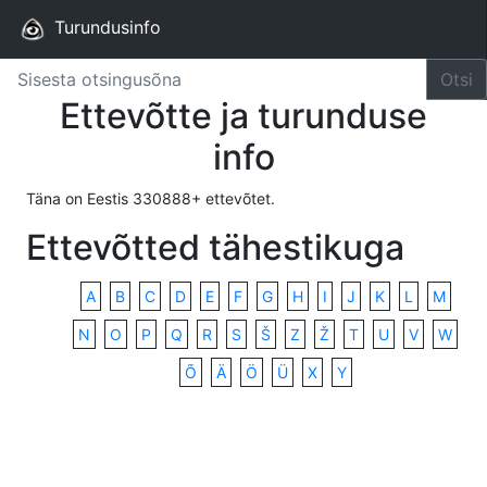
Turundusinfo
Otsi
Ettevõtte ja turunduse
info
Täna on Eestis 330888+ ettevõtet.
Ettevõtted tähestikuga
A
B
C
D
E
F
G
H
I
J
K
L
M
N
O
P
Q
R
S
Š
Z
Ž
T
U
V
W
Õ
Ä
Ö
Ü
X
Y