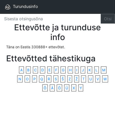
Turundusinfo
Otsi
Ettevõtte ja turunduse
info
Täna on Eestis 330888+ ettevõtet.
Ettevõtted tähestikuga
A
B
C
D
E
F
G
H
I
J
K
L
M
N
O
P
Q
R
S
Š
Z
Ž
T
U
V
W
Õ
Ä
Ö
Ü
X
Y