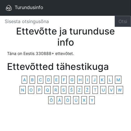
Turundusinfo
Otsi
Ettevõtte ja turunduse
info
Täna on Eestis 330888+ ettevõtet.
Ettevõtted tähestikuga
A
B
C
D
E
F
G
H
I
J
K
L
M
N
O
P
Q
R
S
Š
Z
Ž
T
U
V
W
Õ
Ä
Ö
Ü
X
Y